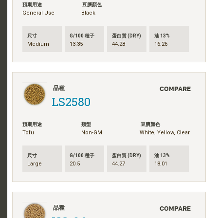
預期用途
豆臍顏色
General Use
Black
尺寸
G/100 種子
蛋白質 (DRY)
油 13%
Medium
13.35
44.28
16.26
COMPARE
品種
LS2580
預期用途
類型
豆臍顏色
Tofu
Non-GM
White, Yellow, Clear
尺寸
G/100 種子
蛋白質 (DRY)
油 13%
Large
20.5
44.27
18.01
COMPARE
品種