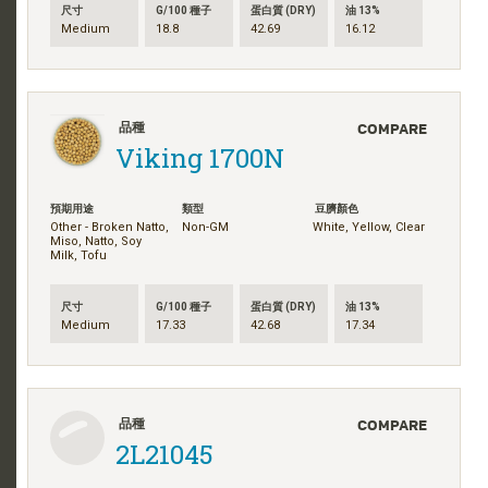
尺寸
G/100 種子
蛋白質 (DRY)
油 13%
Medium
18.8
42.69
16.12
COMPARE
品種
Viking 1700N
預期用途
類型
豆臍顏色
Other - Broken Natto,
Non-GM
White, Yellow, Clear
Miso, Natto, Soy
Milk, Tofu
尺寸
G/100 種子
蛋白質 (DRY)
油 13%
Medium
17.33
42.68
17.34
COMPARE
品種
2L21045