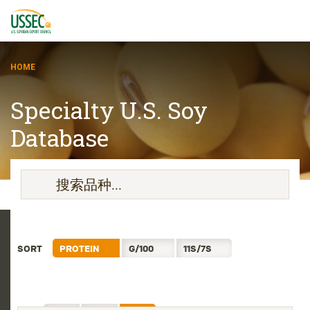
HOME
Specialty U.S. Soy
Database
品种
供应商
关于
资源
SORT
PROTEIN
G/100
11S/7S
ENGLISH