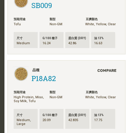
SB009
預期用途
類型
豆臍顏色
Tofu
Non-GM
White, Yellow, Clear
尺寸
G/100 種子
蛋白質 (DRY)
油 13%
Medium
16.24
42.86
16.63
COMPARE
品種
P18A82
預期用途
類型
豆臍顏色
High Protein, Miso,
Non-GM
White, Yellow, Clear
Soy Milk, Tofu
尺寸
G/100 種子
蛋白質 (DRY)
油 13%
Medium,
20.09
42.835
17.75
Large