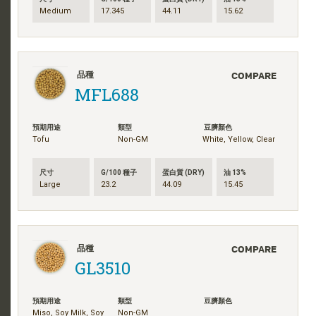
Medium
17.345
44.11
15.62
COMPARE
品種
MFL688
預期用途
類型
豆臍顏色
Tofu
Non-GM
White, Yellow, Clear
尺寸
G/100 種子
蛋白質 (DRY)
油 13%
Large
23.2
44.09
15.45
COMPARE
品種
GL3510
預期用途
類型
豆臍顏色
Miso, Soy Milk, Soy
Non-GM