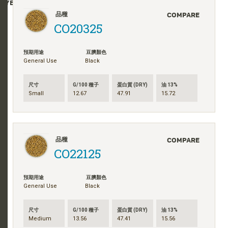
YEAR
2023
2024
2025
FRANÇAIS
COMPARE
品種
日本語
CO20325
한국어
简体中文
預期用途
豆臍顏色
General Use
Black
ไทย
TIẾNG VIỆT
尺寸
G/100 種子
蛋白質 (DRY)
油 13%
INDONESIA
Small
12.67
47.91
15.72
COMPARE
品種
CO22125
預期用途
豆臍顏色
General Use
Black
尺寸
G/100 種子
蛋白質 (DRY)
油 13%
Medium
13.56
47.41
15.56