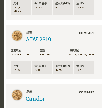
尺寸
G/100 種子
蛋白質 (DRY)
油 13%
Large,
19.315
43
16.695
Medium
COMPARE
品種
ADV 2319
預期用途
類型
豆臍顏色
Soy Milk, Tofu
Non-GM
White, Yellow, Clear
尺寸
G/100 種子
蛋白質 (DRY)
油 13%
Large
23.81
42.96
16.91
COMPARE
品種
Candor