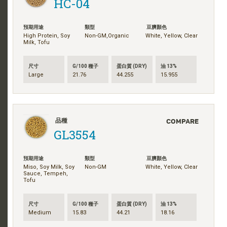
HC-04
預期用途
類型
豆臍顏色
High Protein, Soy
Non-GM,Organic
White, Yellow, Clear
Milk, Tofu
尺寸
G/100 種子
蛋白質 (DRY)
油 13%
Large
21.76
44.255
15.955
COMPARE
品種
GL3554
預期用途
類型
豆臍顏色
Miso, Soy Milk, Soy
Non-GM
White, Yellow, Clear
Sauce, Tempeh,
Tofu
尺寸
G/100 種子
蛋白質 (DRY)
油 13%
Medium
15.83
44.21
18.16