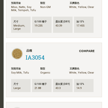
預期用途
類型
豆臍顏色
Miso, Natto, Soy
Non-GM
White, Yellow, Clear
Milk, Tempeh, Tofu
尺寸
G/100 種子
蛋白質 (DRY)
油 13%
Medium,
19.235
43.39
17.455
Large
COMPARE
品種
IA3054
預期用途
類型
豆臍顏色
Soy Milk, Tofu
Organic
White, Yellow, Clear
尺寸
G/100 種子
蛋白質 (DRY)
油 13%
Large
21.88
43.3
14.9