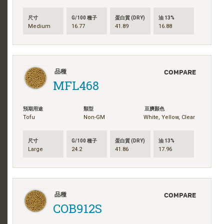
尺寸
G/100 種子
蛋白質 (DRY)
油 13%
Medium
16.77
41.89
16.88
COMPARE
品種
MFL468
預期用途
類型
豆臍顏色
Tofu
Non-GM
White, Yellow, Clear
尺寸
G/100 種子
蛋白質 (DRY)
油 13%
Large
24.2
41.86
17.96
COMPARE
品種
COB912S