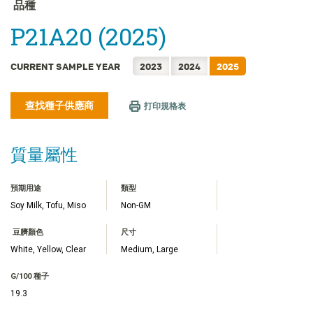
FRANÇAIS
品種
日本語
P21A20 (2025)
한국어
简体中文
CURRENT SAMPLE YEAR
2023
2024
2025
ไทย
查找種子供應商
TIẾNG VIỆT
打印規格表
INDONESIA
質量屬性
預期用途
類型
Soy Milk, Tofu, Miso
Non-GM
豆臍顏色
尺寸
White, Yellow, Clear
Medium, Large
G/100 種子
19.3