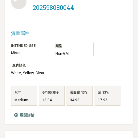
202598080044
質量屬性
INTENDED USE
類型
Miso
Non-GM
豆臍顏色
White, Yellow, Clear
尺寸
G/100 種子
蛋白質 13%
油 13%
Medium
18.04
34.93
17.95
展開詳情