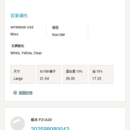
質量屬性
INTENDED USE
類型
Miso
Non-GM
豆臍顏色
White, Yellow, Clear
尺寸
G/100 種子
蛋白質 13%
油 13%
Large
21.54
35.35
17.25
展開詳情
樣本 P21A20
202598080043