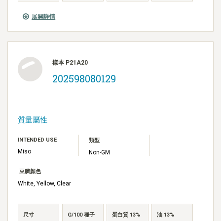
展開詳情
樣本 P21A20
202598080129
質量屬性
INTENDED USE
類型
Miso
Non-GM
豆臍顏色
White, Yellow, Clear
尺寸
G/100 種子
蛋白質 13%
油 13%