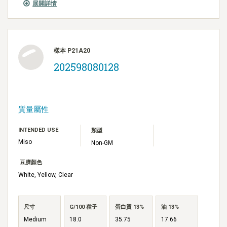
展開詳情
樣本 P21A20
202598080128
質量屬性
INTENDED USE
類型
Miso
Non-GM
豆臍顏色
White, Yellow, Clear
尺寸
G/100 種子
蛋白質 13%
油 13%
Medium
18.0
35.75
17.66