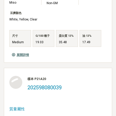
Miso
Non-GM
豆臍顏色
White, Yellow, Clear
尺寸
G/100 種子
蛋白質 13%
油 13%
Medium
19.03
35.48
17.49
展開詳情
樣本 P21A20
202598080039
質量屬性