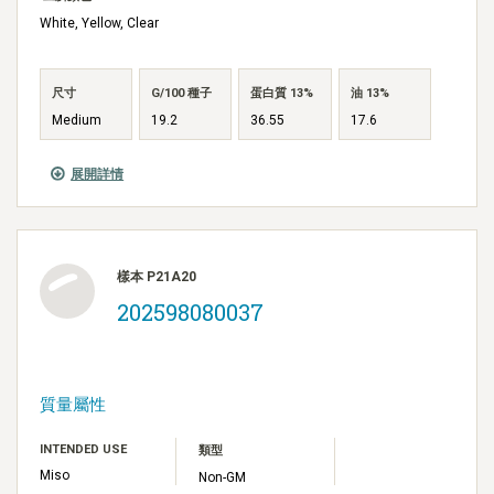
White, Yellow, Clear
尺寸
G/100 種子
蛋白質 13%
油 13%
Medium
19.2
36.55
17.6
展開詳情
樣本 P21A20
202598080037
質量屬性
INTENDED USE
類型
Miso
Non-GM