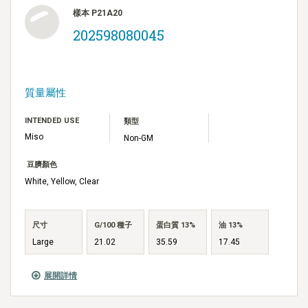
樣本 P21A20
202598080045
質量屬性
INTENDED USE
類型
Miso
Non-GM
豆臍顏色
White, Yellow, Clear
尺寸
G/100 種子
蛋白質 13%
油 13%
Large
21.02
35.59
17.45
展開詳情