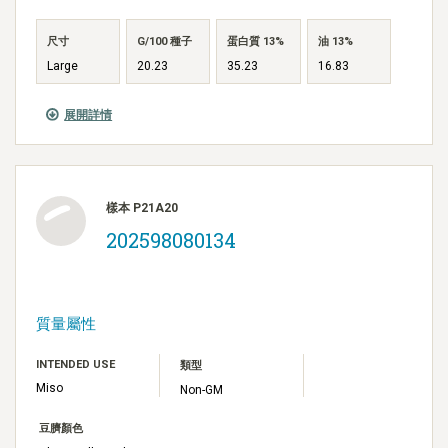
尺寸
G/100 種子
蛋白質 13%
油 13%
Large
20.23
35.23
16.83
展開詳情
樣本 P21A20
202598080134
質量屬性
INTENDED USE
類型
Miso
Non-GM
豆臍顏色