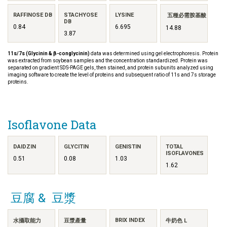
RAFFINOSE DB
STACHYOSE
LYSINE
五種必需胺基酸
DB
0.84
6.695
14.88
3.87
11s/7s (Glycinin & β-conglycinin)
data was determined using gel electrophoresis. Protein
was extracted from soybean samples and the concentration standardized. Protein was
separated on gradient SDS-PAGE gels, then stained, and protein subunits analyzed using
imaging software to create the level of proteins and subsequent ratio of 11s and 7s storage
proteins.
Isoflavone Data
DAIDZIN
GLYCITIN
GENISTIN
TOTAL
ISOFLAVONES
0.51
0.08
1.03
1.62
豆腐 & 豆漿
BRIX INDEX
水攝取能力
豆漿產量
牛奶色 L