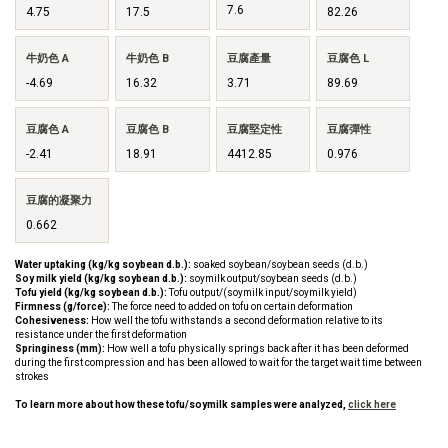
7.6
4.75
17.5
82.26
牛奶色 A
牛奶色 B
豆腐產量
豆腐色 L
-4.69
16.32
3.71
89.69
豆腐色 A
豆腐色 B
豆腐堅定性
豆腐彈性
-2.41
18.91
4412.85
0.976
豆腐的凝聚力
0.662
Water uptaking (kg/kg soybean d.b.):
soaked soybean/soybean seeds (d.b.)
Soy milk yield (kg/kg soybean d.b.):
soymilk output/soybean seeds (d.b.)
Tofu yield (kg/kg soybean d.b.):
Tofu output/(soymilk input/soymilk yield)
Firmness (g/force):
The force need to added on tofu on certain deformation
Cohesiveness:
How well the tofu withstands a second deformation relative to its
resistance under the first deformation
Springiness (mm):
How well a tofu physically springs back after it has been deformed
during the first compression and has been allowed to wait for the target wait time between
strokes
To learn more about how these tofu/soymilk samples were analyzed,
click here