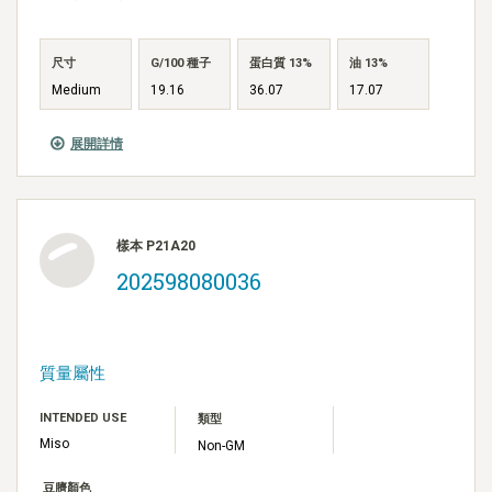
尺寸
G/100 種子
蛋白質 13%
油 13%
Medium
19.16
36.07
17.07
展開詳情
樣本 P21A20
202598080036
質量屬性
INTENDED USE
類型
Miso
Non-GM
豆臍顏色