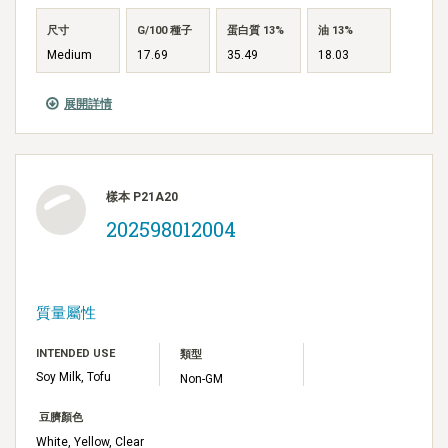
尺寸
G/100 種子
蛋白質 13%
油 13%
Medium
17.69
35.49
18.03
展開詳情
樣本 P21A20
202598012004
質量屬性
INTENDED USE
類型
Soy Milk, Tofu
Non-GM
豆臍顏色
White, Yellow, Clear