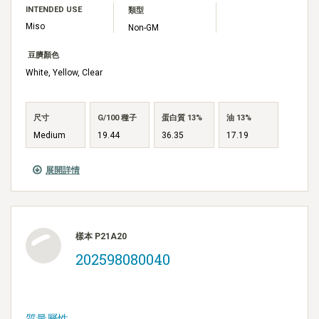
INTENDED USE
類型
Miso
Non-GM
豆臍顏色
White, Yellow, Clear
尺寸
G/100 種子
蛋白質 13%
油 13%
Medium
19.44
36.35
17.19
展開詳情
樣本 P21A20
202598080040
質量屬性