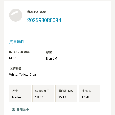
樣本 P21A20
202598080094
質量屬性
INTENDED USE
類型
Miso
Non-GM
豆臍顏色
White, Yellow, Clear
尺寸
G/100 種子
蛋白質 13%
油 13%
Medium
18.07
35.12
17.48
展開詳情