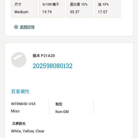
尺寸
G/100 種子
蛋白質 13%
油 13%
Medium
19.79
35.37
17.07
展開詳情
樣本 P21A20
202598080132
質量屬性
INTENDED USE
類型
Miso
Non-GM
豆臍顏色
White, Yellow, Clear