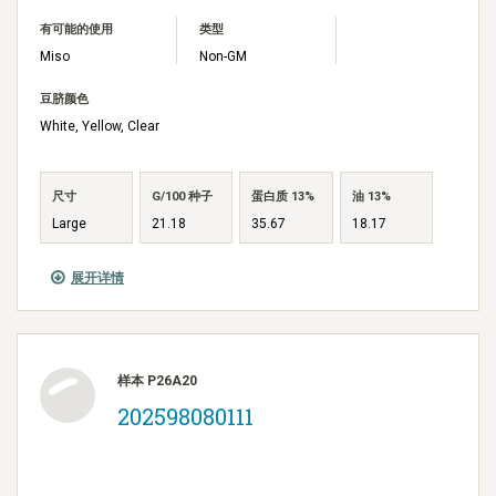
有可能的使用
类型
Miso
Non-GM
豆脐颜色
White, Yellow, Clear
尺寸
G/100 种子
蛋白质 13%
油 13%
Large
21.18
35.67
18.17
展开详情
样本 P26A20
202598080111