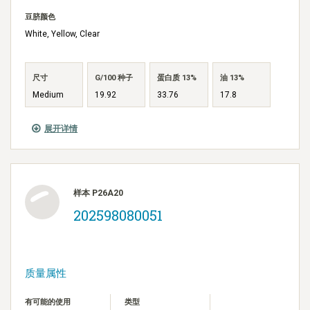
豆脐颜色
White, Yellow, Clear
尺寸
G/100 种子
蛋白质 13%
油 13%
Medium
19.92
33.76
17.8
展开详情
样本 P26A20
202598080051
质量属性
有可能的使用
类型