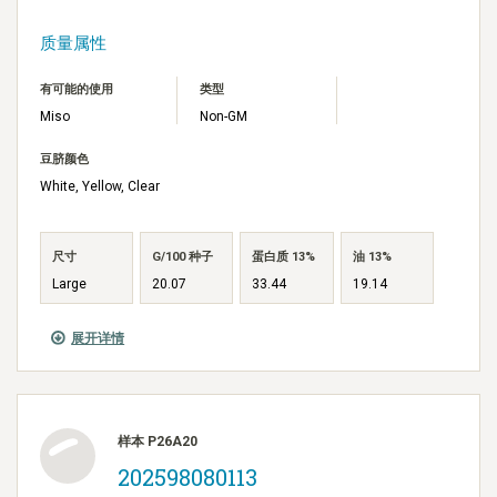
质量属性
有可能的使用
类型
Miso
Non-GM
豆脐颜色
White, Yellow, Clear
尺寸
G/100 种子
蛋白质 13%
油 13%
Large
20.07
33.44
19.14
展开详情
样本 P26A20
202598080113