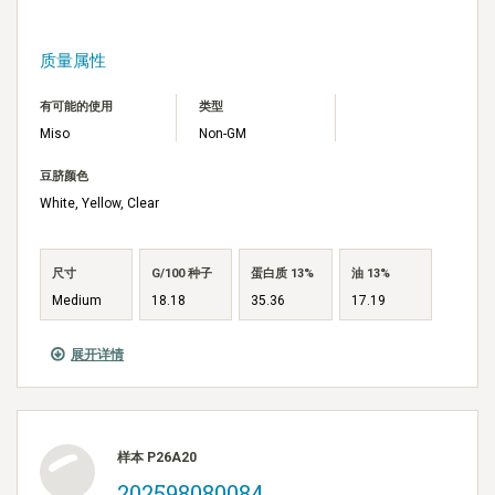
质量属性
有可能的使用
类型
Miso
Non-GM
豆脐颜色
White, Yellow, Clear
尺寸
G/100 种子
蛋白质 13%
油 13%
Medium
18.18
35.36
17.19
展开详情
样本 P26A20
202598080084