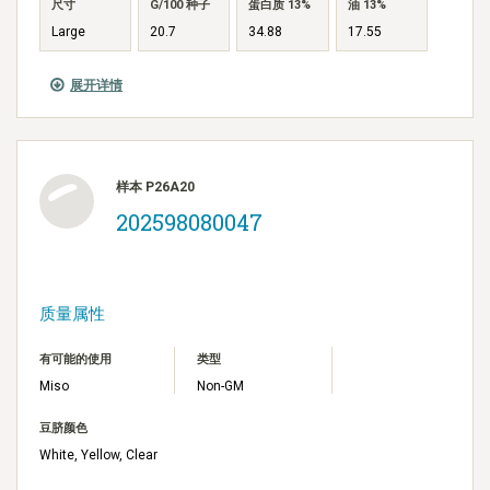
尺寸
G/100 种子
蛋白质 13%
油 13%
Large
20.7
34.88
17.55
展开详情
样本 P26A20
202598080047
质量属性
有可能的使用
类型
Miso
Non-GM
豆脐颜色
White, Yellow, Clear