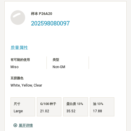
样本 P26A20
202598080097
质量属性
有可能的使用
类型
Miso
Non-GM
豆脐颜色
White, Yellow, Clear
尺寸
G/100 种子
蛋白质 13%
油 13%
Large
21.02
35.52
17.88
展开详情