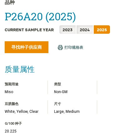
FRANÇAIS
品种
日本語
P26A20 (2025)
한국어
繁體中文
CURRENT SAMPLE YEAR
2023
2024
2025
ไทย
寻找种子供应商
TIẾNG VIỆT
打印规格表
INDONESIA
质量属性
预期用途
类型
Miso
Non-GM
豆脐颜色
尺寸
White, Yellow, Clear
Large, Medium
G/100 种子
20.225