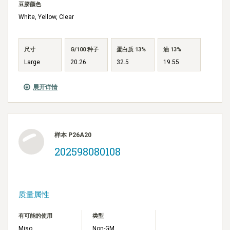
豆脐颜色
White, Yellow, Clear
尺寸
G/100 种子
蛋白质 13%
油 13%
Large
20.26
32.5
19.55
展开详情
样本 P26A20
202598080108
质量属性
有可能的使用
类型
Miso
Non-GM