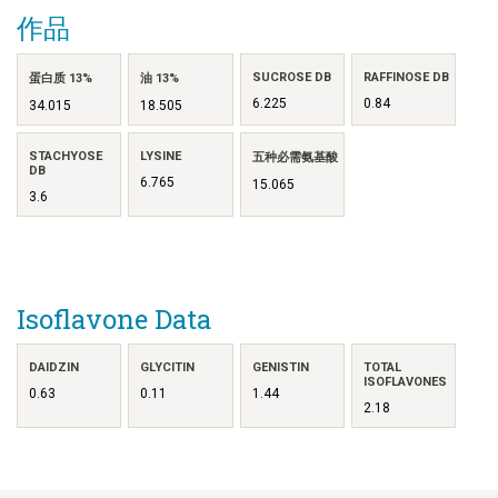
作品
SUCROSE DB
RAFFINOSE DB
蛋白质 13%
油 13%
6.225
0.84
34.015
18.505
STACHYOSE
LYSINE
五种必需氨基酸
DB
6.765
15.065
3.6
Isoflavone Data
DAIDZIN
GLYCITIN
GENISTIN
TOTAL
ISOFLAVONES
0.63
0.11
1.44
2.18