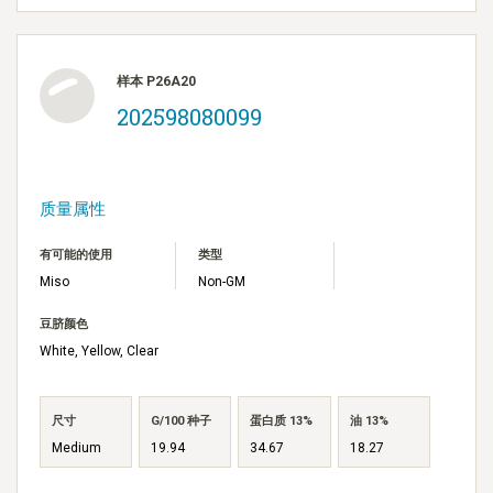
样本 P26A20
202598080099
质量属性
有可能的使用
类型
Miso
Non-GM
豆脐颜色
White, Yellow, Clear
尺寸
G/100 种子
蛋白质 13%
油 13%
Medium
19.94
34.67
18.27