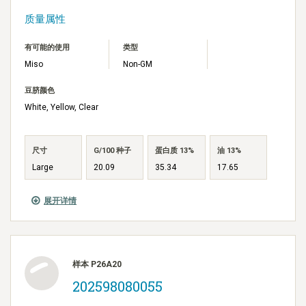
质量属性
有可能的使用
类型
Miso
Non-GM
豆脐颜色
White, Yellow, Clear
尺寸
G/100 种子
蛋白质 13%
油 13%
Large
20.09
35.34
17.65
展开详情
样本 P26A20
202598080055