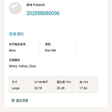
样本 P26A20
202598080096
质量属性
有可能的使用
类型
Miso
Non-GM
豆脐颜色
White, Yellow, Clear
尺寸
G/100 种子
蛋白质 13%
油 13%
Large
20.78
35.49
17.66
展开详情