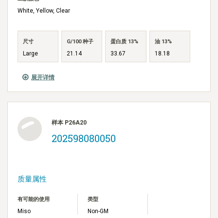
White, Yellow, Clear
尺寸
G/100 种子
蛋白质 13%
油 13%
Large
21.14
33.67
18.18
展开详情
样本 P26A20
202598080050
质量属性
有可能的使用
类型
Miso
Non-GM