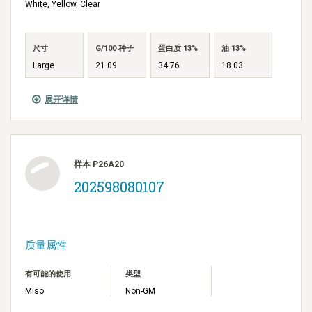
White, Yellow, Clear
尺寸
G/100 种子
蛋白质 13%
油 13%
Large
21.09
34.76
18.03
展开详情
样本 P26A20
202598080107
质量属性
有可能的使用
类型
Miso
Non-GM