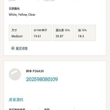
豆脐颜色
White, Yellow, Clear
尺寸
G/100 种子
蛋白质 13%
油 13%
Medium
19.61
35.87
18.3
展开详情
样本 P26A20
202598080109
质量属性
有可能的使用
类型