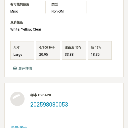
有可能的使用
类型
Miso
Non-GM
豆脐颜色
White, Yellow, Clear
尺寸
G/100 种子
蛋白质 13%
油 13%
Large
20.95
33.88
18.35
展开详情
样本 P26A20
202598080053
质量属性