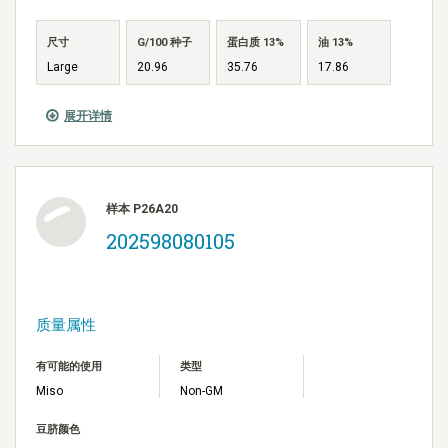
尺寸
G/100 种子
蛋白质 13%
油 13%
Large
20.96
35.76
17.86
展开详情
样本 P26A20
202598080105
质量属性
有可能的使用
类型
Miso
Non-GM
豆脐颜色