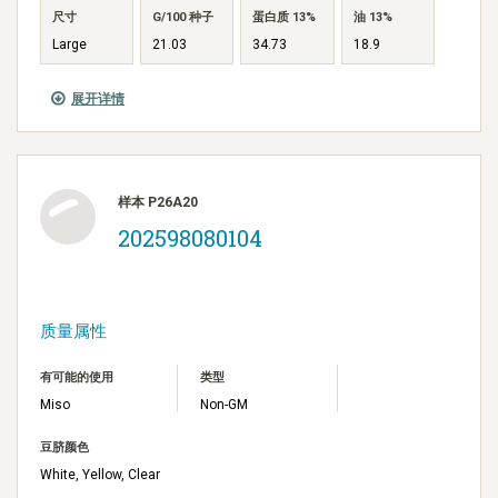
尺寸
G/100 种子
蛋白质 13%
油 13%
Large
21.03
34.73
18.9
展开详情
样本 P26A20
202598080104
质量属性
有可能的使用
类型
Miso
Non-GM
豆脐颜色
White, Yellow, Clear