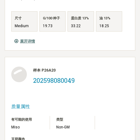
尺寸
G/100 种子
蛋白质 13%
油 13%
Medium
19.73
33.22
18.25
展开详情
样本 P26A20
202598080049
质量属性
有可能的使用
类型
Miso
Non-GM
豆脐颜色