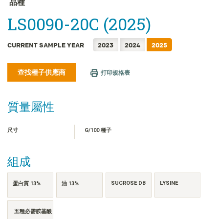
品種
FRANÇAIS
LS0090-20C (2025)
日本語
한국어
CURRENT SAMPLE YEAR
2023
2024
2025
简体中文
ไทย
查找種子供應商
打印規格表
TIẾNG VIỆT
INDONESIA
質量屬性
尺寸
G/100 種子
組成
SUCROSE DB
LYSINE
蛋白質 13%
油 13%
五種必需胺基酸