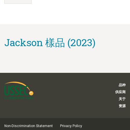
Jackson 樣品 (2023)
品种
供应商
关于
资源
Non-Discrimination Statement
Privacy Policy