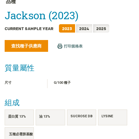
品種
FRANÇAIS
Jackson (2023)
日本語
한국어
CURRENT SAMPLE YEAR
2023
2024
2025
简体中文
ไทย
查找種子供應商
打印規格表
TIẾNG VIỆT
INDONESIA
質量屬性
尺寸
G/100 種子
組成
SUCROSE DB
LYSINE
蛋白質 13%
油 13%
五種必需胺基酸