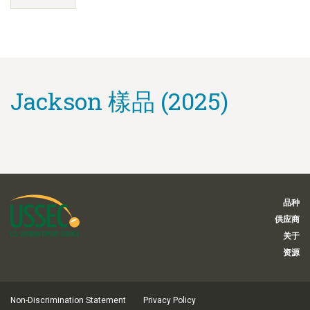
Jackson 樣品 (2025)
品种
供应商
关于
资源
Non-Discrimination Statement
Privacy Policy