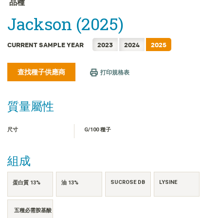
品種
FRANÇAIS
Jackson (2025)
日本語
한국어
CURRENT SAMPLE YEAR
2023
2024
2025
简体中文
ไทย
查找種子供應商
打印規格表
TIẾNG VIỆT
INDONESIA
質量屬性
尺寸
G/100 種子
組成
SUCROSE DB
LYSINE
蛋白質 13%
油 13%
五種必需胺基酸