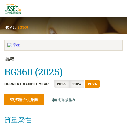
HOME
/
BG360
品种
品種
BG360 (2025)
供应商
关于
CURRENT SAMPLE YEAR
2023
2024
2025
资源
查找種子供應商
打印規格表
質量屬性
ENGLISH