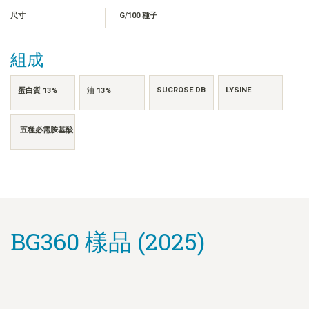
FRANÇAIS
尺寸
G/100 種子
日本語
한국어
組成
简体中文
ไทย
SUCROSE DB
LYSINE
蛋白質 13%
油 13%
TIẾNG VIỆT
INDONESIA
五種必需胺基酸
BG360 樣品 (2025)