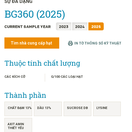
SỰ ĐA DẠNG
FRANÇAIS
BG360 (2025)
日本語
한국어
CURRENT SAMPLE YEAR
2023
2024
2025
简体中文
繁體中文
Tìm nhà cung cấp hạt
IN TỜ THÔNG SỐ KỸ THUẬT
ไทย
INDONESIA
Thuộc tính chất lượng
CÁC KÍCH CỠ
G/100 CÁC LOẠI HẠT
Thành phần
CHẤT ĐẠM 13%
DẦU 13%
SUCROSE DB
LYSINE
AXIT AMIN
THIẾT YẾU