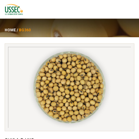
HOME
/
BG360
Đẳng cấp
các nhà cung cấp
Về
Tài nguyên
ENGLISH