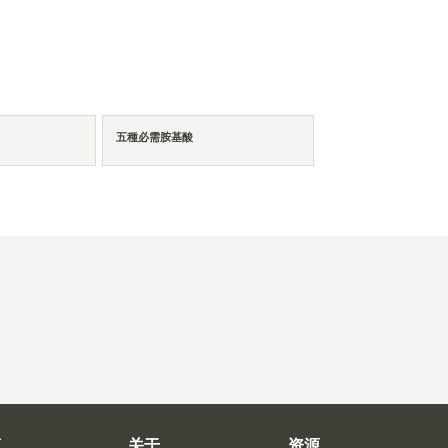
五種必需胺基酸
商
关于
资源