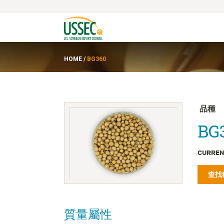
HOME
/
BG360
品種
BG3
CURREN
查找
質量屬性