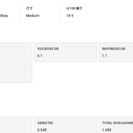
尺寸
G/100 種子
ellow,
Medium
18.9
SUCROSE DB
RAFFINOSE DB
6.1
1.1
GENISTIN
TOTAL ISOFLAVON
0.940
1.680