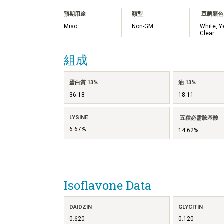
預期用途
類型
豆臍顏色
Miso
Non-GM
White, Y
Clear
組成
蛋白質 13%
油 13%
36.18
18.11
LYSINE
五種必需胺基酸
6.67%
14.62%
Isoflavone Data
DAIDZIN
GLYCITIN
0.620
0.120