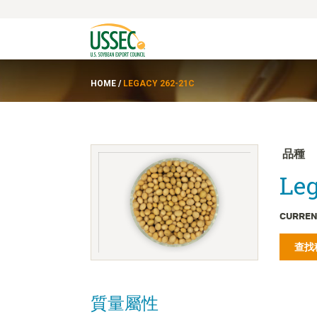
HOME
/
LEGACY 262-21C
品種
Leg
CURREN
查找
質量屬性