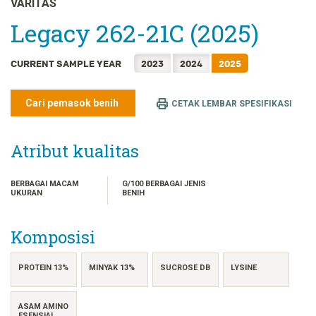
VARITAS
FRANÇAIS
Legacy 262-21C (2025)
日本語
한국어
CURRENT SAMPLE YEAR
2023
2024
2025
简体中文
繁體中文
Cari pemasok benih
CETAK LEMBAR SPESIFIKASI
ไทย
TIẾNG VIỆT
Atribut kualitas
BERBAGAI MACAM
G/100 BERBAGAI JENIS
UKURAN
BENIH
Komposisi
PROTEIN 13%
MINYAK 13%
SUCROSE DB
LYSINE
ASAM AMINO
ESENSIAL