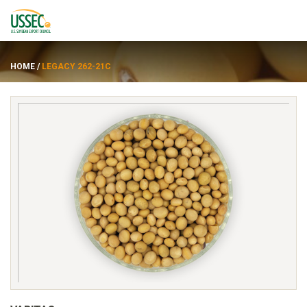
HOME
/
LEGACY 262-21C
Varietas
Pemasok
Tentang
Sumber daya
ENGLISH