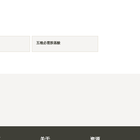
五種必需胺基酸
商
关于
资源