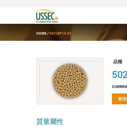
HOME
/
5021BP14-01
品種
502
CURREN
查找
質量屬性