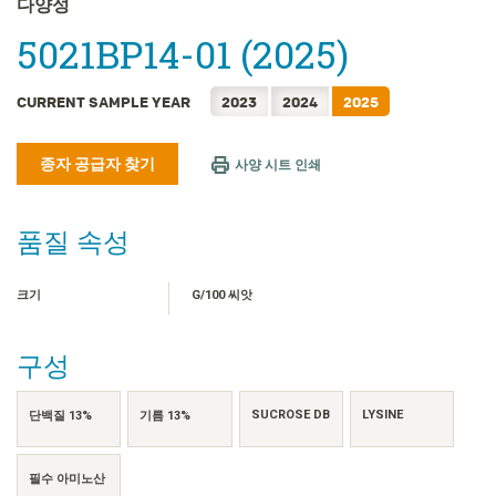
다양성
FRANÇAIS
5021BP14-01 (2025)
日本語
简体中文
CURRENT SAMPLE YEAR
2023
2024
2025
繁體中文
ไทย
종자 공급자 찾기
사양 시트 인쇄
TIẾNG VIỆT
INDONESIA
품질 속성
크기
G/100 씨앗
구성
SUCROSE DB
LYSINE
단백질 13%
기름 13%
필수 아미노산