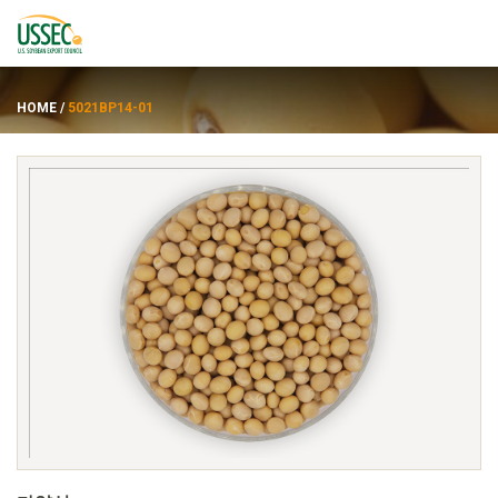
HOME
/
5021BP14-01
품종
공급업체
에 대한
자원
ENGLISH