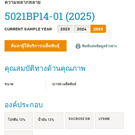
FRANÇAIS
ความหลากหลาย
日本語
5021BP14-01 (2025)
한국어
简体中文
CURRENT SAMPLE YEAR
2023
2024
2025
繁體中文
TIẾNG VIỆT
ค้นหาผู้ให้บริการเมล็ดพันธุ์
พิมพ์แผ่นข้อมูลจำเพาะ
INDONESIA
คุณสมบัติทางด้านคุณภาพ
ขนาด
G/100 เมล็ดพันธ์
องค์ประกอบ
SUCROSE DB
LYSINE
โปรตีน 13%
น้ำมัน 13%