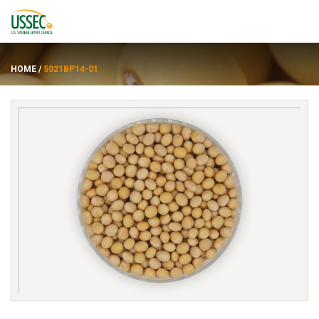
HOME
/
5021BP14-01
พันธุ์
ซัพพลายเออร์
เกี่ยวกับ
ทรัพยากร
ENGLISH