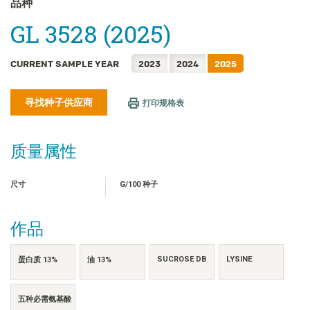
品种
FRANÇAIS
GL 3528 (2025)
日本語
한국어
CURRENT SAMPLE YEAR
2023
2024
2025
繁體中文
ไทย
寻找种子供应商
打印规格表
TIẾNG VIỆT
INDONESIA
质量属性
尺寸
G/100 种子
作品
SUCROSE DB
LYSINE
蛋白质 13%
油 13%
五种必需氨基酸