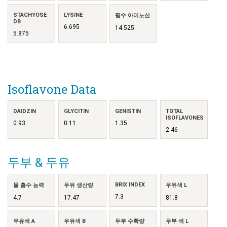
STACHYOSE
LYSINE
필수 아미노산
DB
6.695
14.525
5.875
Isoflavone Data
DAIDZIN
GLYCITIN
GENISTIN
TOTAL
ISOFLAVONES
0.93
0.11
1.35
2.46
두부 & 두유
BRIX INDEX
물 흡수 능력
두유 생산량
우유색 L
7.3
4.7
17.47
81.8
우유색 A
우유색 B
두부 수확량
두부 색 L