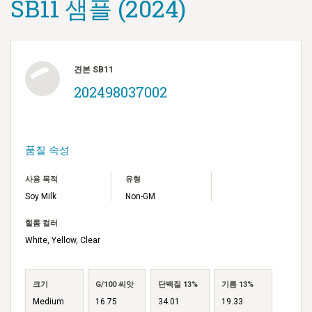
SB11 샘플 (2024)
견본 SB11
202498037002
품질 속성
사용 목적
유형
Soy Milk
Non-GM
힐룸 컬러
White, Yellow, Clear
크기
G/100 씨앗
단백질 13%
기름 13%
Medium
16.75
34.01
19.33