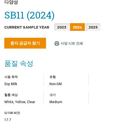
FRANÇAIS
다양성
日本語
SB11 (2024)
简体中文
繁體中文
CURRENT SAMPLE YEAR
2023
2024
2025
ไทย
종자 공급자 찾기
TIẾNG VIỆT
사양 시트 인쇄
INDONESIA
품질 속성
사용 목적
유형
Soy Milk
Non-GM
힐룸 색상
크기
White, Yellow, Clear
Medium
G/100 씨앗
17.7