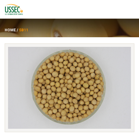
HOME
/
SB11
품종
공급업체
에 대한
자원
ENGLISH