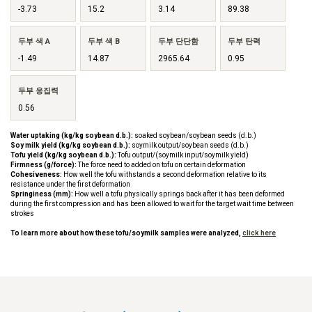
-3.73
15.2
3.14
89.38
두부 색 A
두부 색 B
두부 단단함
두부 탄력
-1.49
14.87
2965.64
0.95
두부 응집력
0.56
Water uptaking (kg/kg soybean d.b.):
soaked soybean/soybean seeds (d.b.)
Soy milk yield (kg/kg soybean d.b.):
soymilk output/soybean seeds (d.b.)
Tofu yield (kg/kg soybean d.b.):
Tofu output/(soymilk input/soymilk yield)
Firmness (g/force):
The force need to added on tofu on certain deformation
Cohesiveness:
How well the tofu withstands a second deformation relative to its
resistance under the first deformation
Springiness (mm):
How well a tofu physically springs back after it has been deformed
during the first compression and has been allowed to wait for the target wait time between
strokes
To learn more about how these tofu/soymilk samples were analyzed,
click here