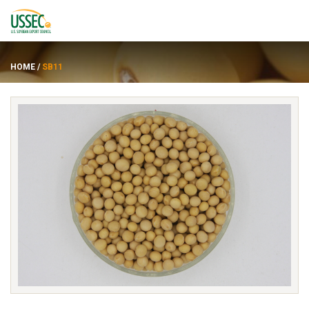
HOME
/
SB11
품종
공급업체
에 대한
자원
ENGLISH