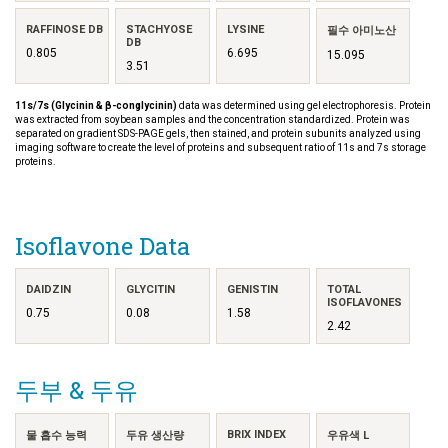
RAFFINOSE DB
STACHYOSE
LYSINE
필수 아미노산
DB
0.805
6.695
15.095
3.51
11s/7s (Glycinin & β-conglycinin)
data was determined using gel electrophoresis. Protein
was extracted from soybean samples and the concentration standardized. Protein was
separated on gradient SDS-PAGE gels, then stained, and protein subunits analyzed using
imaging software to create the level of proteins and subsequent ratio of 11s and 7s storage
proteins.
Isoflavone Data
DAIDZIN
GLYCITIN
GENISTIN
TOTAL
ISOFLAVONES
0.75
0.08
1.58
2.42
두부 & 두유
BRIX INDEX
물 흡수 능력
두유 생산량
우유색 L