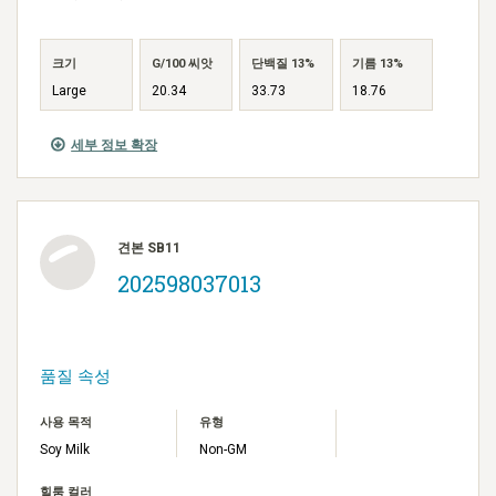
크기
G/100 씨앗
단백질 13%
기름 13%
Large
20.34
33.73
18.76
세부 정보 확장
견본 SB11
202598037013
품질 속성
사용 목적
유형
Soy Milk
Non-GM
힐룸 컬러