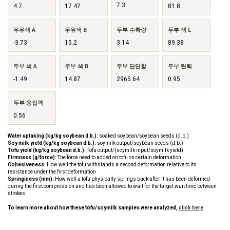
7.3
4.7
17.47
81.8
우유색 A
우유색 B
두부 수확량
두부 색 L
-3.73
15.2
3.14
89.38
두부 색 A
두부 색 B
두부 단단함
두부 탄력
-1.49
14.87
2965.64
0.95
두부 응집력
0.56
Water uptaking (kg/kg soybean d.b.):
soaked soybean/soybean seeds (d.b.)
Soy milk yield (kg/kg soybean d.b.):
soymilk output/soybean seeds (d.b.)
Tofu yield (kg/kg soybean d.b.):
Tofu output/(soymilk input/soymilk yield)
Firmness (g/force):
The force need to added on tofu on certain deformation
Cohesiveness:
How well the tofu withstands a second deformation relative to its
resistance under the first deformation
Springiness (mm):
How well a tofu physically springs back after it has been deformed
during the first compression and has been allowed to wait for the target wait time between
strokes
To learn more about how these tofu/soymilk samples were analyzed,
click here