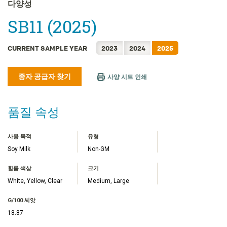
FRANÇAIS
다양성
日本語
SB11 (2025)
简体中文
繁體中文
CURRENT SAMPLE YEAR
2023
2024
2025
ไทย
종자 공급자 찾기
TIẾNG VIỆT
사양 시트 인쇄
INDONESIA
품질 속성
사용 목적
유형
Soy Milk
Non-GM
힐룸 색상
크기
White, Yellow, Clear
Medium, Large
G/100 씨앗
18.87