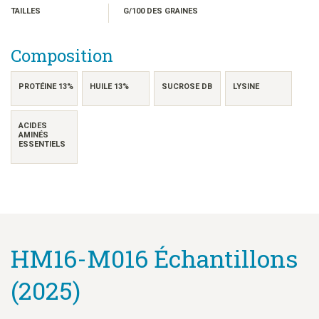
日本語
TAILLES
G/100 DES GRAINES
한국어
简体中文
Composition
繁體中文
ไทย
PROTÉINE 13%
HUILE 13%
SUCROSE DB
LYSINE
TIẾNG VIỆT
ACIDES
INDONESIA
AMINÉS
ESSENTIELS
HM16-M016 Échantillons
(2025)