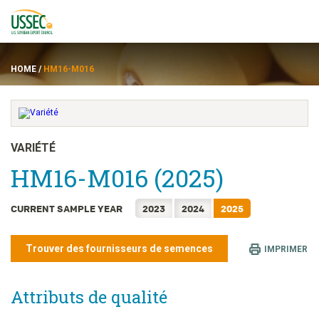
HOME
/
HM16-M016
Variétés
VARIÉTÉ
HM16-M016 (2025)
Fournisseurs
CURRENT SAMPLE YEAR
2023
2024
2025
À propos de
Trouver des fournisseurs de semences
Ressources
IMPRIMER
Attributs de qualité
ENGLISH