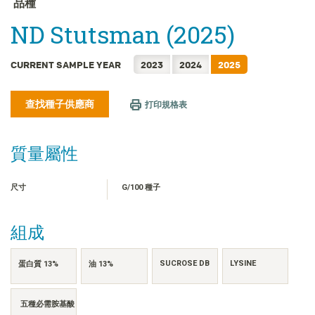
品種
FRANÇAIS
ND Stutsman (2025)
日本語
한국어
CURRENT SAMPLE YEAR
2023
2024
2025
简体中文
ไทย
查找種子供應商
打印規格表
TIẾNG VIỆT
INDONESIA
質量屬性
尺寸
G/100 種子
組成
SUCROSE DB
LYSINE
蛋白質 13%
油 13%
五種必需胺基酸