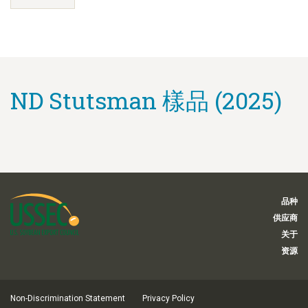
ND Stutsman 樣品 (2025)
品种
供应商
关于
资源
Non-Discrimination Statement
Privacy Policy