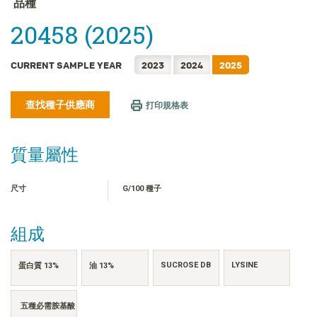
品種
FRANÇAIS
20458 (2025)
日本語
한국어
CURRENT SAMPLE YEAR
2023
2024
2025
简体中文
ไทย
查找種子供應商
打印規格表
TIẾNG VIỆT
INDONESIA
質量屬性
尺寸
G/100 種子
組成
SUCROSE DB
LYSINE
蛋白質 13%
油 13%
五種必需胺基酸