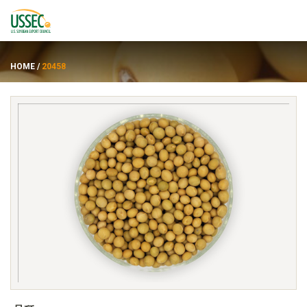
HOME
/
20458
品种
供应商
关于
资源
ENGLISH