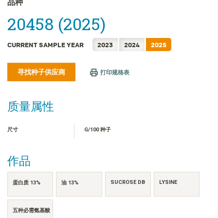
品种
FRANÇAIS
20458 (2025)
日本語
한국어
CURRENT SAMPLE YEAR
2023
2024
2025
繁體中文
ไทย
寻找种子供应商
打印规格表
TIẾNG VIỆT
INDONESIA
质量属性
尺寸
G/100 种子
作品
SUCROSE DB
LYSINE
蛋白质 13%
油 13%
五种必需氨基酸