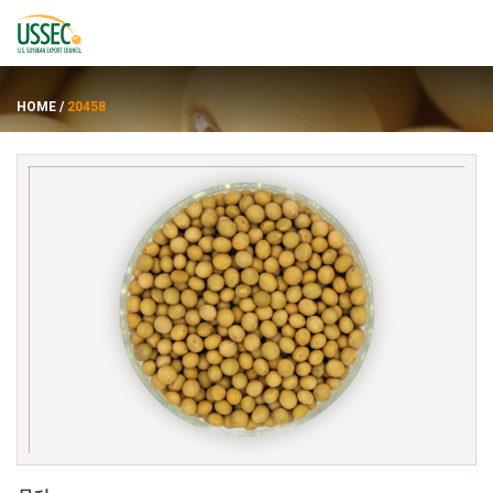
HOME
/
20458
品种
供应商
关于
资源
ENGLISH