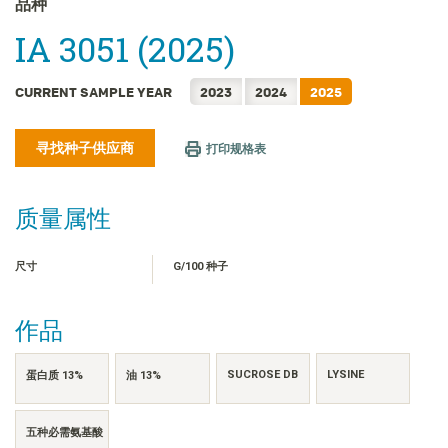
品种
FRANÇAIS
IA 3051 (2025)
日本語
한국어
CURRENT SAMPLE YEAR
2023
2024
2025
繁體中文
ไทย
寻找种子供应商
打印规格表
TIẾNG VIỆT
INDONESIA
质量属性
尺寸
G/100 种子
作品
SUCROSE DB
LYSINE
蛋白质 13%
油 13%
五种必需氨基酸