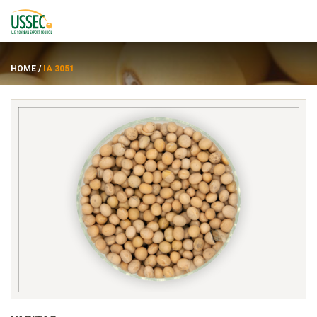
HOME
/
IA 3051
Varietas
Pemasok
Tentang
Sumber daya
ENGLISH