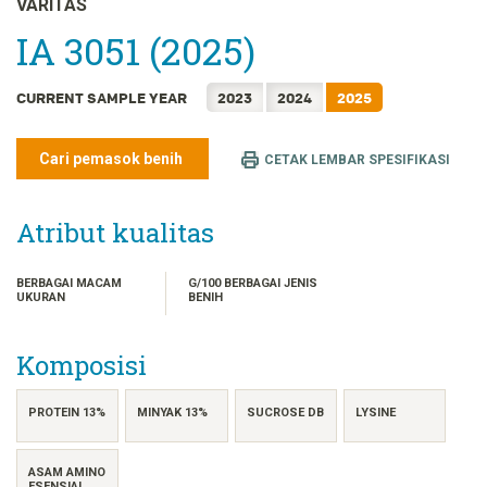
VARITAS
FRANÇAIS
IA 3051 (2025)
日本語
한국어
CURRENT SAMPLE YEAR
2023
2024
2025
简体中文
繁體中文
Cari pemasok benih
CETAK LEMBAR SPESIFIKASI
ไทย
TIẾNG VIỆT
Atribut kualitas
BERBAGAI MACAM
G/100 BERBAGAI JENIS
UKURAN
BENIH
Komposisi
PROTEIN 13%
MINYAK 13%
SUCROSE DB
LYSINE
ASAM AMINO
ESENSIAL