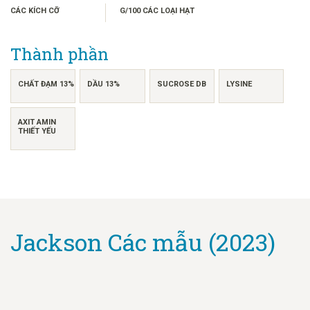
FRANÇAIS
CÁC KÍCH CỠ
G/100 CÁC LOẠI HẠT
日本語
한국어
Thành phần
简体中文
繁體中文
CHẤT ĐẠM 13%
DẦU 13%
SUCROSE DB
LYSINE
ไทย
AXIT AMIN
INDONESIA
THIẾT YẾU
Jackson Các mẫu (2023)