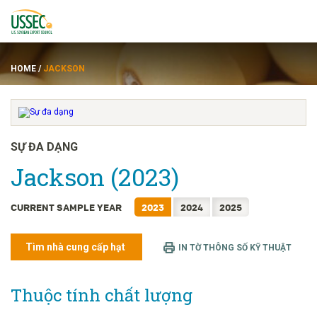
HOME
/
JACKSON
Đẳng cấp
SỰ ĐA DẠNG
Jackson (2023)
các nhà cung cấp
CURRENT SAMPLE YEAR
2023
2024
2025
Về
Tìm nhà cung cấp hạt
Tài nguyên
IN TỜ THÔNG SỐ KỸ THUẬT
Thuộc tính chất lượng
ENGLISH