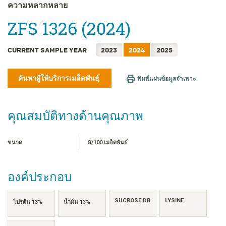
FRANÇAIS
ความหลากหลาย
日本語
ZFS 1326 (2024)
한국어
简体中文
CURRENT SAMPLE YEAR
2023
2024
2025
繁體中文
TIẾNG VIỆT
ค้นหาผู้ให้บริการเมล็ดพันธุ์
พิมพ์แผ่นข้อมูลจำเพาะ
INDONESIA
คุณสมบัติทางด้านคุณภาพ
ขนาด
G/100 เมล็ดพันธ์
องค์ประกอบ
SUCROSE DB
LYSINE
โปรตีน 13%
น้ำมัน 13%