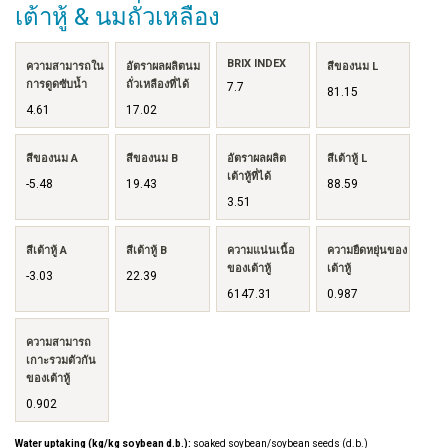
เต้าหู้ & นมถั่วเหลือง
BRIX INDEX
ความสามารถใน
อัตราผลผลิตนม
สีของนม L
การดูดซับน้ำ
ถั่วเหลืองที่ได้
7.7
81.15
4.61
17.02
สีของนม A
สีของนม B
อัตราผลผลิต
สีเต้าหู้ L
เต้าหู้ที่ได้
-5.48
19.43
88.59
3.51
สีเต้าหู้ A
สีเต้าหู้ B
ความแน่นเนื้อ
ความยืดหยุ่นของ
ของเต้าหู้
เต้าหู้
-3.03
22.39
6147.31
0.987
ความสามารถ
เกาะรวมตัวกัน
ของเต้าหู้
0.902
Water uptaking (kg/kg soybean d.b.):
soaked soybean/soybean seeds (d.b.)