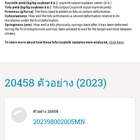
Soy milk yield (kg/kg soybean d.b.):
soymilk output/soybean seeds (d.b.)
Tofu yield (kg/kg soybean d.b.):
Tofu output/(soymilk input/soymilk yield)
Firmness (g/force):
The force need to added on tofu on certain deformation
Cohesiveness:
How well the tofu withstands a second deformation relative to its
resistance under the first deformation
Springiness (mm):
How well a tofu physically springs back after it has been deformed
during the first compression and has been allowed to wait for the target wait time between
strokes
To learn more about how these tofu/soymilk samples were analyzed,
click here
20458 ตัวอย่าง (2023)
ตัวอย่าง 20458
202398002005MN