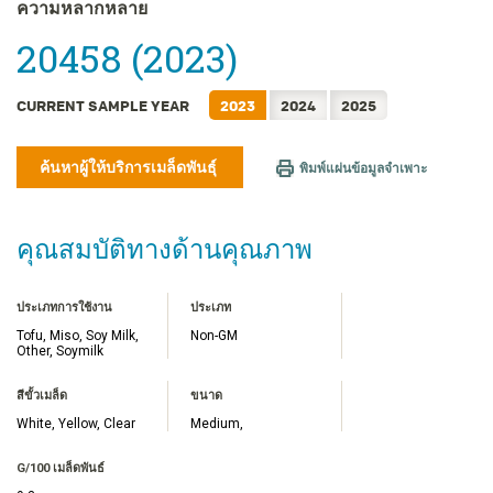
FRANÇAIS
ความหลากหลาย
日本語
20458 (2023)
한국어
简体中文
CURRENT SAMPLE YEAR
2023
2024
2025
繁體中文
TIẾNG VIỆT
ค้นหาผู้ให้บริการเมล็ดพันธุ์
พิมพ์แผ่นข้อมูลจำเพาะ
INDONESIA
คุณสมบัติทางด้านคุณภาพ
ประเภทการใช้งาน
ประเภท
Tofu, Miso, Soy Milk,
Non-GM
Other, Soymilk
สีขั้วเมล็ด
ขนาด
White, Yellow, Clear
Medium,
G/100 เมล็ดพันธ์