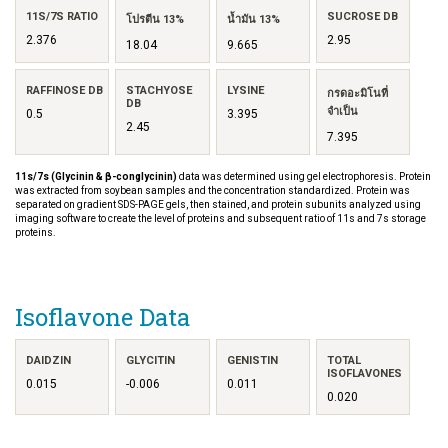
11S/7S RATIO
SUCROSE DB
โปรตีน 13%
น้ำมัน 13%
2.376
2.95
18.04
9.665
RAFFINOSE DB
STACHYOSE
LYSINE
กรดอะมิโนที่
DB
จำเป็น
0.5
3.395
2.45
7.395
11s/7s (Glycinin & β-conglycinin)
data was determined using gel electrophoresis. Protein
was extracted from soybean samples and the concentration standardized. Protein was
separated on gradient SDS-PAGE gels, then stained, and protein subunits analyzed using
imaging software to create the level of proteins and subsequent ratio of 11s and 7s storage
proteins.
Isoflavone Data
DAIDZIN
GLYCITIN
GENISTIN
TOTAL
ISOFLAVONES
0.015
-0.006
0.011
0.020