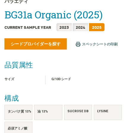
バラエティ
FRANÇAIS
BG31a Organic (2025)
한국어
简体中文
CURRENT SAMPLE YEAR
2023
2024
2025
繁體中文
ไทย
シードプロバイダーを探す
スペックシートの印刷
TIẾNG VIỆT
INDONESIA
品質属性
サイズ
G/100 シード
構成
SUCROSE DB
LYSINE
タンパク質 13%
油 13%
必須アミノ酸