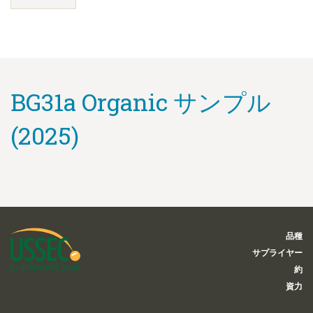
BG31a Organic サンプル
(2025)
品種
サプライヤー
約
資力