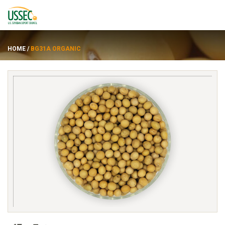
HOME
/
BG31A ORGANIC
品種
サプライヤー
約
資力
ENGLISH