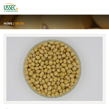
HOME
/
SB700
品种
供应商
关于
资源
ENGLISH