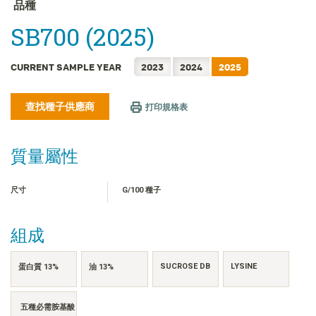
FRANÇAIS
品種
日本語
SB700 (2025)
한국어
简体中文
CURRENT SAMPLE YEAR
2023
2024
2025
ไทย
查找種子供應商
TIẾNG VIỆT
打印規格表
INDONESIA
質量屬性
尺寸
G/100 種子
組成
SUCROSE DB
LYSINE
蛋白質 13%
油 13%
五種必需胺基酸