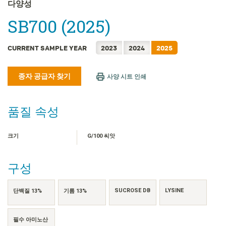
FRANÇAIS
다양성
日本語
SB700 (2025)
简体中文
繁體中文
CURRENT SAMPLE YEAR
2023
2024
2025
ไทย
종자 공급자 찾기
TIẾNG VIỆT
사양 시트 인쇄
INDONESIA
품질 속성
크기
G/100 씨앗
구성
SUCROSE DB
LYSINE
단백질 13%
기름 13%
필수 아미노산