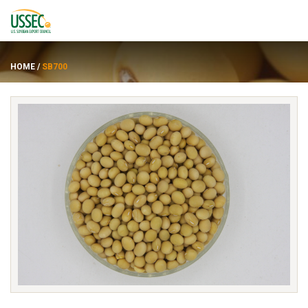
HOME
/
SB700
품종
공급업체
에 대한
자원
ENGLISH