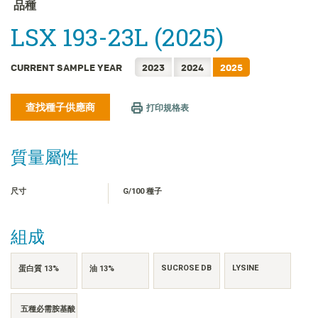
FRANÇAIS
品種
日本語
LSX 193-23L (2025)
한국어
简体中文
CURRENT SAMPLE YEAR
2023
2024
2025
ไทย
查找種子供應商
TIẾNG VIỆT
打印規格表
INDONESIA
質量屬性
尺寸
G/100 種子
組成
SUCROSE DB
LYSINE
蛋白質 13%
油 13%
五種必需胺基酸