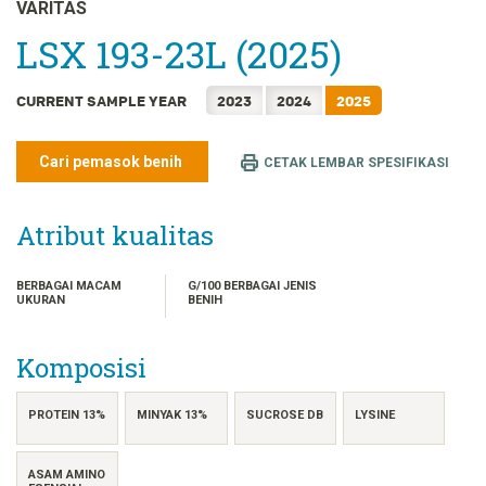
FRANÇAIS
VARITAS
日本語
LSX 193-23L (2025)
한국어
CURRENT SAMPLE YEAR
2023
2024
2025
简体中文
繁體中文
Cari pemasok benih
CETAK LEMBAR SPESIFIKASI
ไทย
TIẾNG VIỆT
Atribut kualitas
BERBAGAI MACAM
G/100 BERBAGAI JENIS
UKURAN
BENIH
Komposisi
PROTEIN 13%
MINYAK 13%
SUCROSE DB
LYSINE
ASAM AMINO