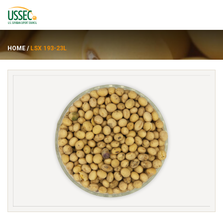
HOME
/
LSX 193-23L
Varietas
Pemasok
Tentang
Sumber daya
ENGLISH