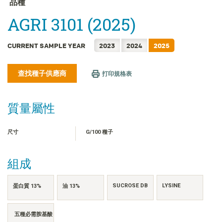
品種
FRANÇAIS
AGRI 3101 (2025)
日本語
한국어
CURRENT SAMPLE YEAR
2023
2024
2025
简体中文
ไทย
查找種子供應商
打印規格表
TIẾNG VIỆT
INDONESIA
質量屬性
尺寸
G/100 種子
組成
SUCROSE DB
LYSINE
蛋白質 13%
油 13%
五種必需胺基酸