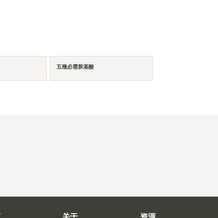
五種必需胺基酸
商
关于
资源