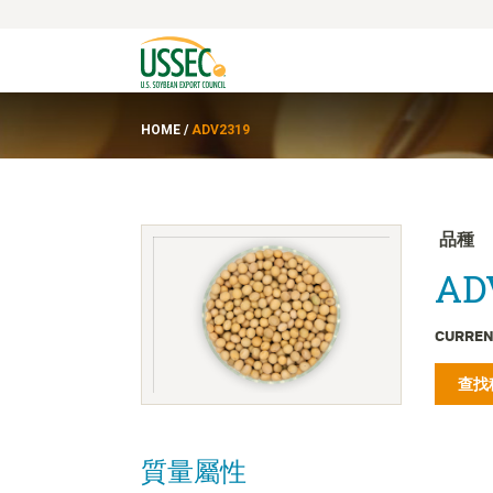
HOME
/
ADV2319
品種
ADV
CURREN
查找
質量屬性