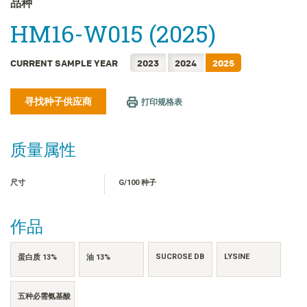
品种
FRANÇAIS
HM16-W015 (2025)
日本語
한국어
CURRENT SAMPLE YEAR
2023
2024
2025
繁體中文
ไทย
寻找种子供应商
打印规格表
TIẾNG VIỆT
INDONESIA
质量属性
尺寸
G/100 种子
作品
SUCROSE DB
LYSINE
蛋白质 13%
油 13%
五种必需氨基酸