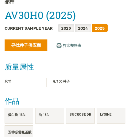
品种
FRANÇAIS
AV30H0 (2025)
日本語
한국어
CURRENT SAMPLE YEAR
2023
2024
2025
繁體中文
ไทย
寻找种子供应商
打印规格表
TIẾNG VIỆT
INDONESIA
质量属性
尺寸
G/100 种子
作品
SUCROSE DB
LYSINE
蛋白质 13%
油 13%
五种必需氨基酸