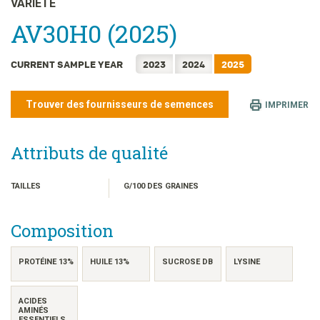
VARIÉTÉ
日本語
AV30H0 (2025)
한국어
简体中文
CURRENT SAMPLE YEAR
2023
2024
2025
繁體中文
ไทย
Trouver des fournisseurs de semences
IMPRIMER
TIẾNG VIỆT
INDONESIA
Attributs de qualité
TAILLES
G/100 DES GRAINES
Composition
PROTÉINE 13%
HUILE 13%
SUCROSE DB
LYSINE
ACIDES
AMINÉS
ESSENTIELS