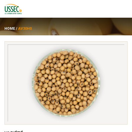
HOME
/
AV30H0
Variétés
Fournisseurs
À propos de
Ressources
ENGLISH