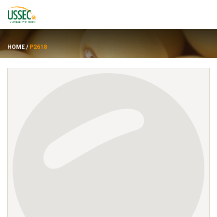
HOME
/
P2618
품종
공급업체
에 대한
자원
ENGLISH