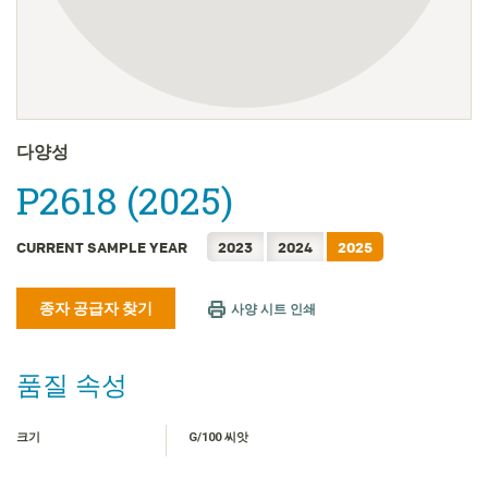
FRANÇAIS
日本語
简体中文
繁體中文
ไทย
다양성
TIẾNG VIỆT
P2618 (2025)
INDONESIA
CURRENT SAMPLE YEAR
2023
2024
2025
종자 공급자 찾기
사양 시트 인쇄
품질 속성
크기
G/100 씨앗