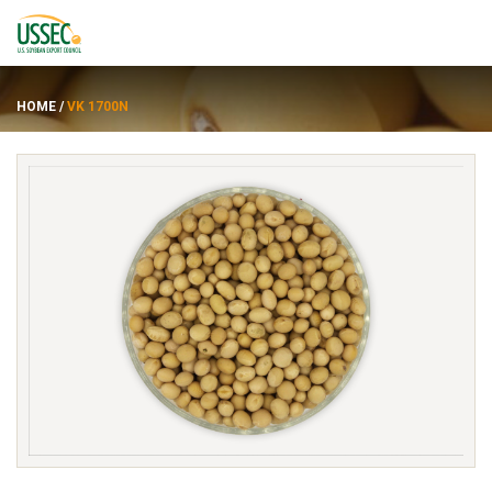
HOME
/
VK 1700N
Varietas
Pemasok
Tentang
Sumber daya
ENGLISH