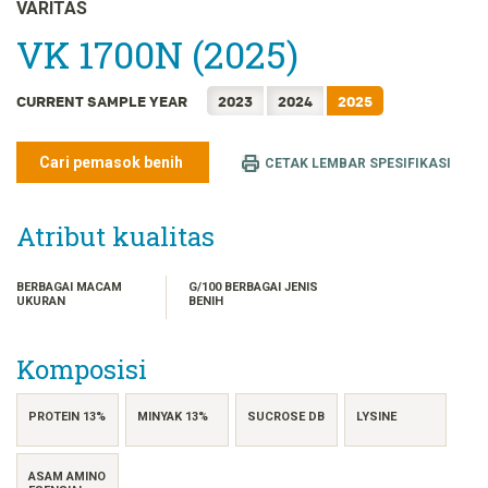
FRANÇAIS
VARITAS
日本語
VK 1700N (2025)
한국어
CURRENT SAMPLE YEAR
2023
2024
2025
简体中文
繁體中文
Cari pemasok benih
CETAK LEMBAR SPESIFIKASI
ไทย
TIẾNG VIỆT
Atribut kualitas
BERBAGAI MACAM
G/100 BERBAGAI JENIS
UKURAN
BENIH
Komposisi
PROTEIN 13%
MINYAK 13%
SUCROSE DB
LYSINE
ASAM AMINO