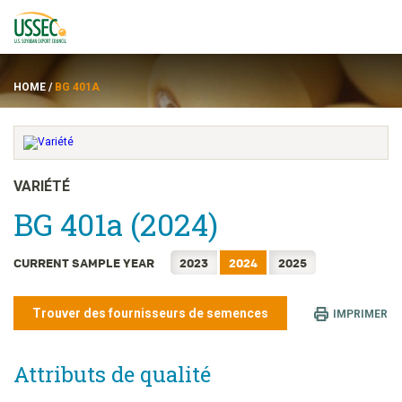
HOME
/
BG 401A
Variétés
VARIÉTÉ
BG 401a (2024)
Fournisseurs
CURRENT SAMPLE YEAR
2023
2024
2025
À propos de
Trouver des fournisseurs de semences
Ressources
IMPRIMER
Attributs de qualité
ENGLISH