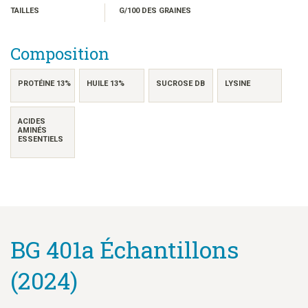
日本語
TAILLES
G/100 DES GRAINES
한국어
简体中文
Composition
繁體中文
ไทย
PROTÉINE 13%
HUILE 13%
SUCROSE DB
LYSINE
TIẾNG VIỆT
ACIDES
INDONESIA
AMINÉS
ESSENTIELS
BG 401a Échantillons
(2024)