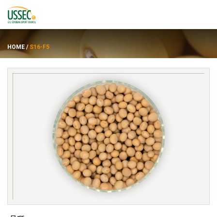
HOME
/
S16-F5
品种
供应商
关于
资源
ENGLISH