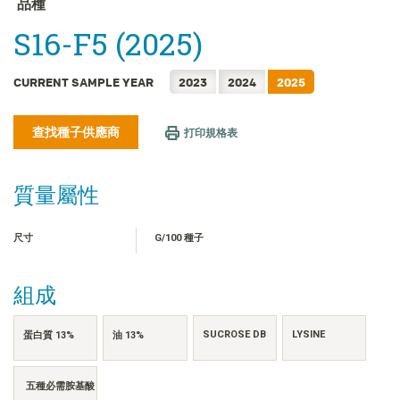
品種
FRANÇAIS
S16-F5 (2025)
日本語
한국어
CURRENT SAMPLE YEAR
2023
2024
2025
简体中文
ไทย
查找種子供應商
打印規格表
TIẾNG VIỆT
INDONESIA
質量屬性
尺寸
G/100 種子
組成
SUCROSE DB
LYSINE
蛋白質 13%
油 13%
五種必需胺基酸