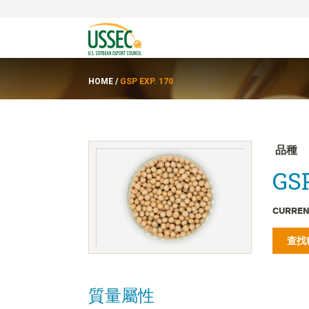
HOME
/
GSP EXP. 170
品種
GSP
CURREN
查找
質量屬性