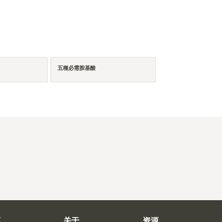
五種必需胺基酸
商
关于
资源