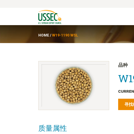
HOME
/
W19-1190 WSL
品种
W1
CURREN
寻找
质量属性