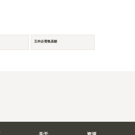
五种必需氨基酸
商
关于
资源