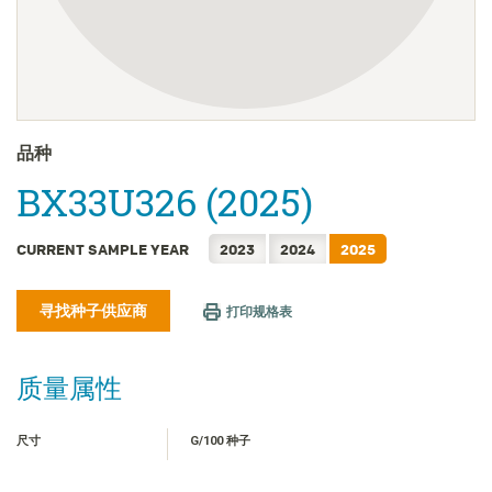
FRANÇAIS
日本語
한국어
繁體中文
ไทย
品种
TIẾNG VIỆT
BX33U326 (2025)
INDONESIA
CURRENT SAMPLE YEAR
2023
2024
2025
寻找种子供应商
打印规格表
质量属性
尺寸
G/100 种子