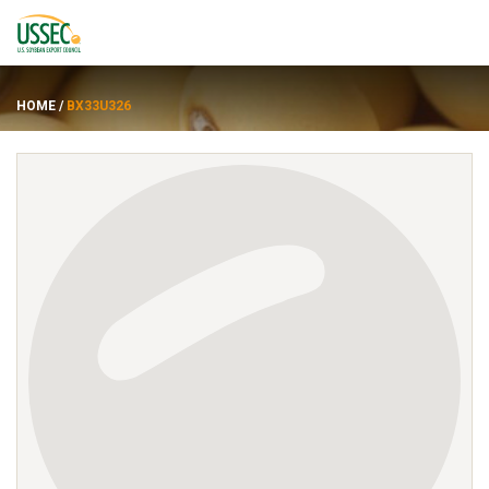
HOME
/
BX33U326
品种
供应商
关于
资源
ENGLISH