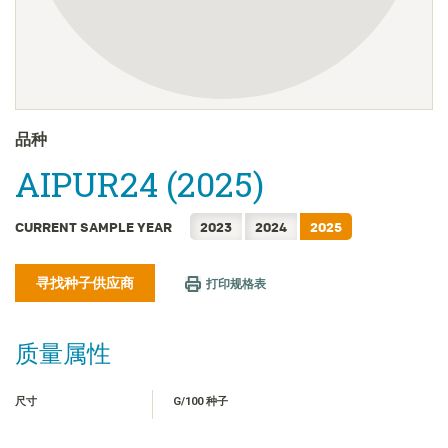
FRANÇAIS
日本語
한국어
繁體中文
ไทย
品种
TIẾNG VIỆT
AIPUR24 (2025)
INDONESIA
CURRENT SAMPLE YEAR
2023
2024
2025
寻找种子供应商
打印规格表
质量属性
尺寸
G/100 种子