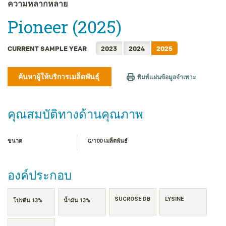
FRANÇAIS
ความหลากหลาย
日本語
Pioneer (2025)
한국어
简体中文
CURRENT SAMPLE YEAR
2023
2024
2025
繁體中文
TIẾNG VIỆT
ค้นหาผู้ให้บริการเมล็ดพันธุ์
พิมพ์แผ่นข้อมูลจำเพาะ
INDONESIA
คุณสมบัติทางด้านคุณภาพ
ขนาด
G/100 เมล็ดพันธ์
องค์ประกอบ
SUCROSE DB
LYSINE
โปรตีน 13%
น้ำมัน 13%