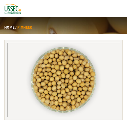
HOME
/
PIONEER
พันธุ์
ซัพพลายเออร์
เกี่ยวกับ
ทรัพยากร
ENGLISH