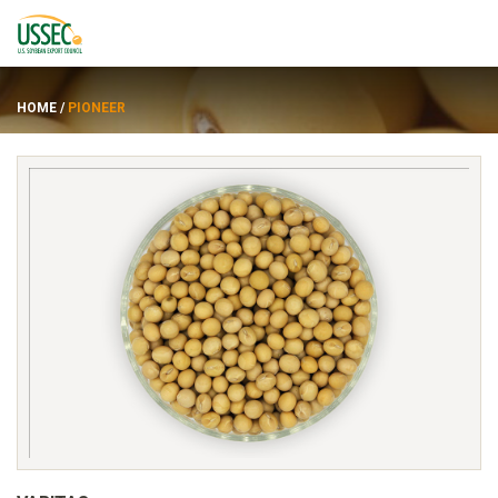
HOME
/
PIONEER
Varietas
Pemasok
Tentang
Sumber daya
ENGLISH