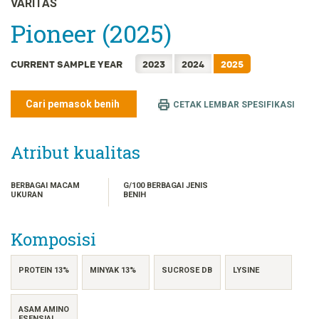
VARITAS
FRANÇAIS
Pioneer (2025)
日本語
한국어
CURRENT SAMPLE YEAR
2023
2024
2025
简体中文
繁體中文
Cari pemasok benih
CETAK LEMBAR SPESIFIKASI
ไทย
TIẾNG VIỆT
Atribut kualitas
BERBAGAI MACAM
G/100 BERBAGAI JENIS
UKURAN
BENIH
Komposisi
PROTEIN 13%
MINYAK 13%
SUCROSE DB
LYSINE
ASAM AMINO
ESENSIAL