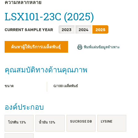
FRANÇAIS
ความหลากหลาย
日本語
LSX101-23C (2025)
한국어
简体中文
CURRENT SAMPLE YEAR
2023
2024
2025
繁體中文
TIẾNG VIỆT
ค้นหาผู้ให้บริการเมล็ดพันธุ์
พิมพ์แผ่นข้อมูลจำเพาะ
INDONESIA
คุณสมบัติทางด้านคุณภาพ
ขนาด
G/100 เมล็ดพันธ์
องค์ประกอบ
SUCROSE DB
LYSINE
โปรตีน 13%
น้ำมัน 13%