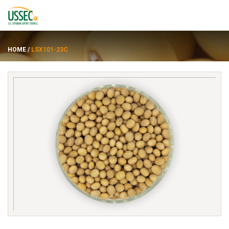
HOME
/
LSX101-23C
พันธุ์
ซัพพลายเออร์
เกี่ยวกับ
ทรัพยากร
ENGLISH