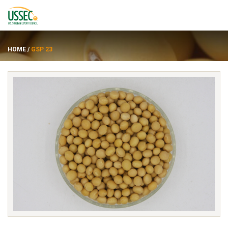
HOME
/
GSP 23
พันธุ์
ซัพพลายเออร์
เกี่ยวกับ
ทรัพยากร
ENGLISH