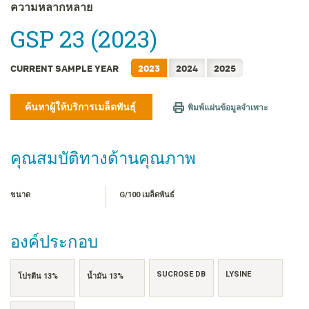
FRANÇAIS
ความหลากหลาย
日本語
GSP 23 (2023)
한국어
简体中文
CURRENT SAMPLE YEAR
2023
2024
2025
繁體中文
TIẾNG VIỆT
ค้นหาผู้ให้บริการเมล็ดพันธุ์
พิมพ์แผ่นข้อมูลจำเพาะ
INDONESIA
คุณสมบัติทางด้านคุณภาพ
ขนาด
G/100 เมล็ดพันธ์
องค์ประกอบ
SUCROSE DB
LYSINE
โปรตีน 13%
น้ำมัน 13%