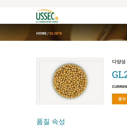
HOME
/
GL2876
다양성
GL2
CURREN
종자
품질 속성