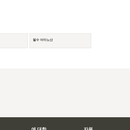
필수 아미노산
체
에 대한
자원