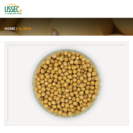
HOME
/
GL2876
พันธุ์
ซัพพลายเออร์
เกี่ยวกับ
ทรัพยากร
ENGLISH