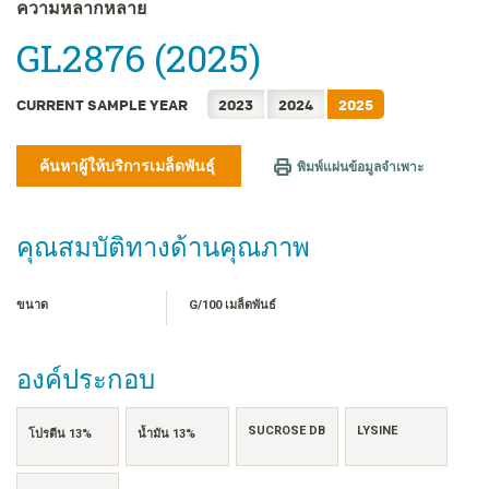
FRANÇAIS
ความหลากหลาย
日本語
GL2876 (2025)
한국어
简体中文
CURRENT SAMPLE YEAR
2023
2024
2025
繁體中文
TIẾNG VIỆT
ค้นหาผู้ให้บริการเมล็ดพันธุ์
พิมพ์แผ่นข้อมูลจำเพาะ
INDONESIA
คุณสมบัติทางด้านคุณภาพ
ขนาด
G/100 เมล็ดพันธ์
องค์ประกอบ
SUCROSE DB
LYSINE
โปรตีน 13%
น้ำมัน 13%